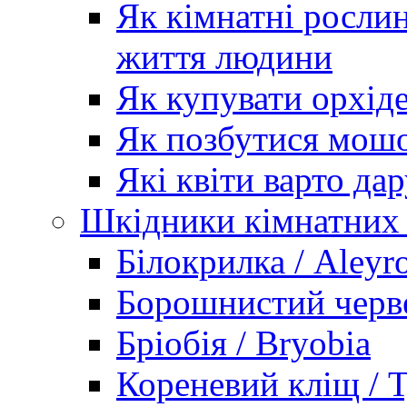
Як кімнатні рослин
життя людини
Як купувати орхід
Як позбутися мошо
Які квіти варто дар
Шкідники кімнатних
Білокрилка / Aleyr
Борошнистий черве
Бріобія / Bryobia
Кореневий кліщ / T