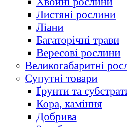
Хвойні рослини
Листяні рослини
Ліани
Багаторічні трави
Вересові рослини
Великогабаритні рос
Супутні товари
Ґрунти та субстрат
Кора, каміння
Добрива