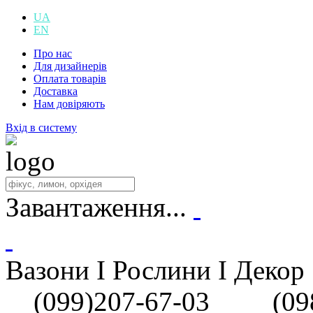
UA
EN
Про нас
Для дизайнерів
Оплата товарів
Доставка
Нам довіряють
Вхід в систему
Завантаження...
Вазони I Рослини I Декор
(099)207-67-03
(098)