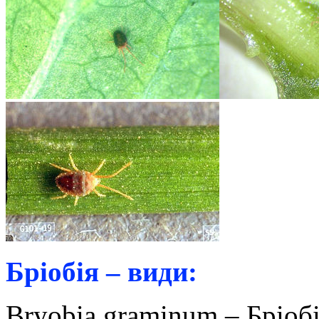
Бріобія – види:
Bryobia graminum – Бріобі