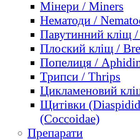
Мінери / Miners
Нематоди / Nemato
Павутинний кліщ / 
Плоский кліщ / Bre
Попелиця / Aphidi
Трипси / Thrips
Цикламеновий кліщ
Щитівки (Diaspidid
(Coccoidae)
Препарати