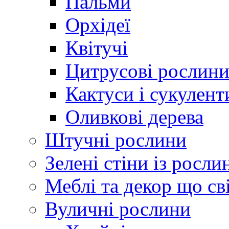
Пальми
Орхідеї
Квітучі
Цитрусові рослин
Кактуси і сукулент
Оливкові дерева
Штучні рослини
Зелені стіни із росли
Меблі та декор що св
Вуличні рослини