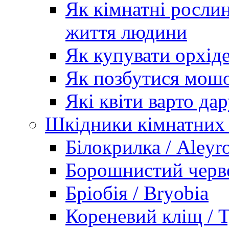
Як кімнатні рослин
життя людини
Як купувати орхід
Як позбутися мошо
Які квіти варто дар
Шкідники кімнатних
Білокрилка / Aleyr
Борошнистий черве
Бріобія / Bryobia
Кореневий кліщ / T