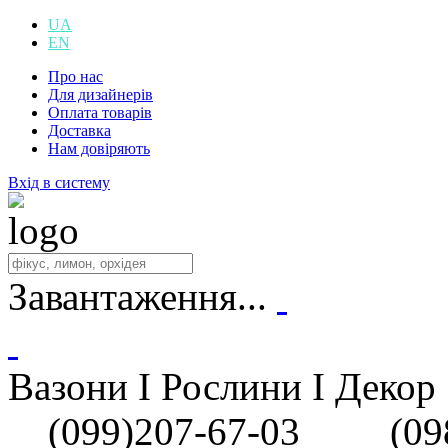
UA
EN
Про нас
Для дизайнерів
Оплата товарів
Доставка
Нам довіряють
Вхід в систему
Завантаження...
Вазони I Рослини I Декор
(099)207-67-03
(098)