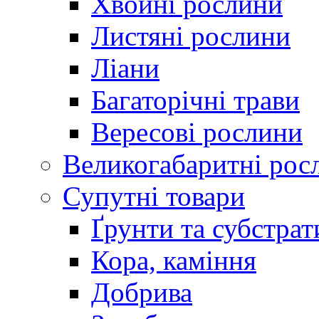
Хвойні рослини
Листяні рослини
Ліани
Багаторічні трави
Вересові рослини
Великогабаритні рос
Супутні товари
Ґрунти та субстрат
Кора, каміння
Добрива