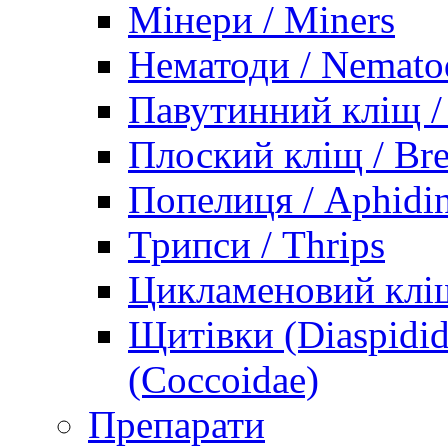
Мінери / Miners
Нематоди / Nemato
Павутинний кліщ / 
Плоский кліщ / Bre
Попелиця / Aphidi
Трипси / Thrips
Цикламеновий кліщ
Щитівки (Diaspidid
(Coccoidae)
Препарати