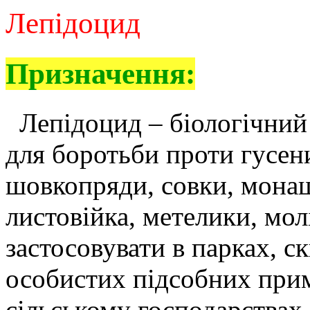
Л
епідоцид
Призначення:
Лепідоцид – біологічний
для боротьби проти гусен
шовкопряди, совки, монаш
листовійка, метелики, молі
застосовувати в парках, ск
особистих підсобних прим
сільському господарствах.