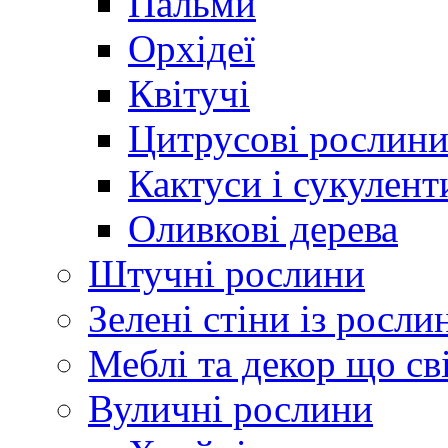
Пальми
Орхідеї
Квітучі
Цитрусові рослин
Кактуси і сукулент
Оливкові дерева
Штучні рослини
Зелені стіни із росли
Меблі та декор що св
Вуличні рослини