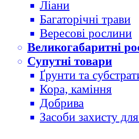
Ліани
Багаторічні трави
Вересові рослини
Великогабаритні ро
Супутні товари
Ґрунти та субстрат
Кора, каміння
Добрива
Засоби захисту дл