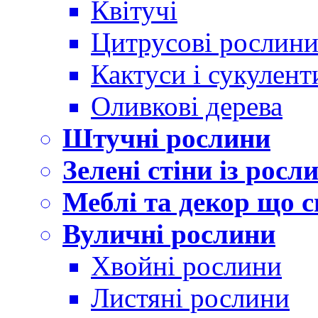
Квітучі
Цитрусові рослин
Кактуси і сукулент
Оливкові дерева
Штучні рослини
Зелені стіни із росл
Меблі та декор що с
Вуличні рослини
Хвойні рослини
Листяні рослини