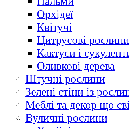
Пальми
Орхідеї
Квітучі
Цитрусові рослин
Кактуси і сукулент
Оливкові дерева
Штучні рослини
Зелені стіни із росли
Меблі та декор що св
Вуличні рослини