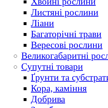
Хвойні рослини
Листяні рослини
Ліани
Багаторічні трави
Вересові рослини
Великогабаритні рос
Супутні товари
Ґрунти та субстрат
Кора, каміння
Добрива