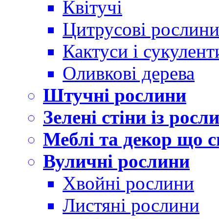
Квітучі
Цитрусові рослин
Кактуси і сукулент
Оливкові дерева
Штучні рослини
Зелені стіни із росл
Меблі та декор що с
Вуличні рослини
Хвойні рослини
Листяні рослини