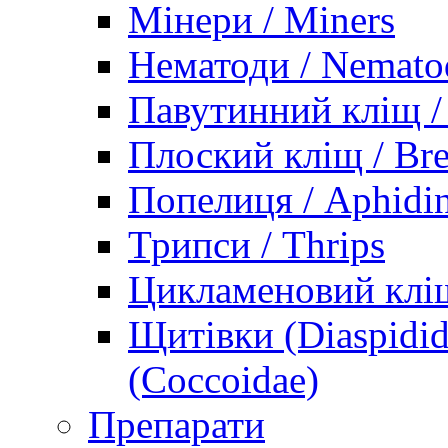
Мінери / Miners
Нематоди / Nemato
Павутинний кліщ / 
Плоский кліщ / Bre
Попелиця / Aphidi
Трипси / Thrips
Цикламеновий кліщ
Щитівки (Diaspidid
(Coccoidae)
Препарати