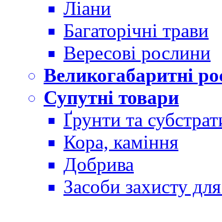
Ліани
Багаторічні трави
Вересові рослини
Великогабаритні ро
Супутні товари
Ґрунти та субстрат
Кора, каміння
Добрива
Засоби захисту дл