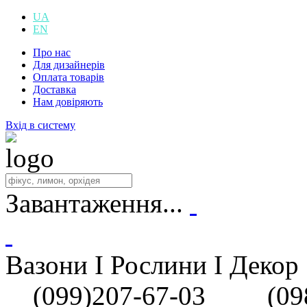
UA
EN
Про нас
Для дизайнерів
Оплата товарів
Доставка
Нам довіряють
Вхід в систему
Завантаження...
Вазони I Рослини I Декор
(099)207-67-03
(098)