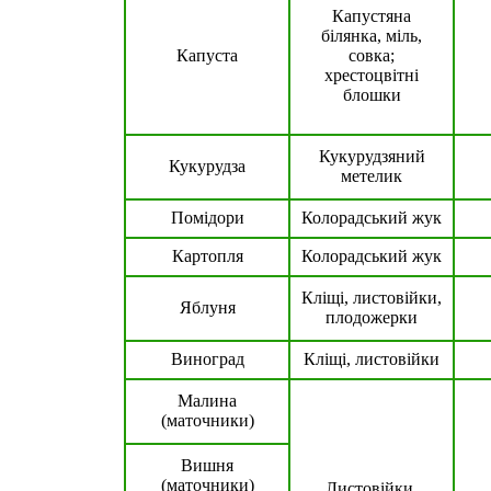
Капустяна
білянка, міль,
Капуста
совка;
хрестоцвітні
блошки
Кукурудзяний
Кукурудза
метелик
Помідори
Колорадський жук
Картопля
Колорадський жук
Кліщі, листовійки,
Яблуня
плодожерки
Виноград
Кліщі, листовійки
Малина
(маточники)
Вишня
(маточники)
Листовійки,