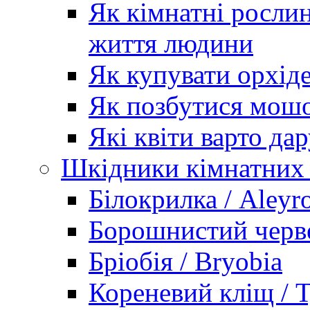
Як кімнатні рослин
життя людини
Як купувати орхід
Як позбутися мошо
Які квіти варто дар
Шкідники кімнатних
Білокрилка / Aleyr
Борошнистий черве
Бріобія / Bryobia
Кореневий кліщ / T