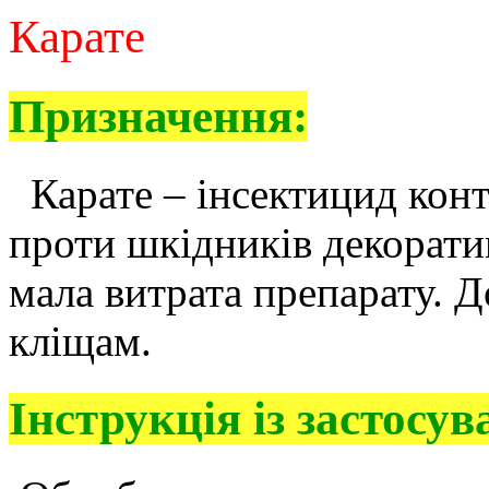
К
арате
Призначення:
Карате – інсектицид конт
проти шкідників декорати
мала витрата препарату. 
кліщам.
Інструкція із застосув