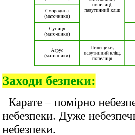
попелиці,
павутинний кліщ
Смородина
(маточники)
Суниця
(маточники)
Пильщики,
Аґрус
павутинний кліщ,
(маточники)
попелиця
Заходи безпеки:
Карате – помірно небезпе
небезпеки. Дуже небезпечн
небезпеки.