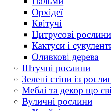
Пальми
Орхідеї
Квітучі
Цитрусові рослин
Кактуси і сукулент
Оливкові дерева
Штучні рослини
Зелені стіни із росли
Меблі та декор що св
Вуличні рослини