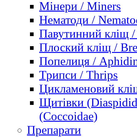
Мінери / Miners
Нематоди / Nemato
Павутинний кліщ / 
Плоский кліщ / Bre
Попелиця / Aphidi
Трипси / Thrips
Цикламеновий кліщ
Щитівки (Diaspidid
(Coccoidae)
Препарати