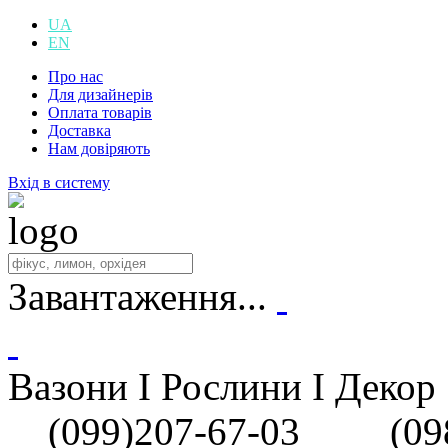
UA
EN
Про нас
Для дизайнерів
Оплата товарів
Доставка
Нам довіряють
Вхід в систему
Завантаження...
Вазони I Рослини I Декор
(099)207-67-03
(098)