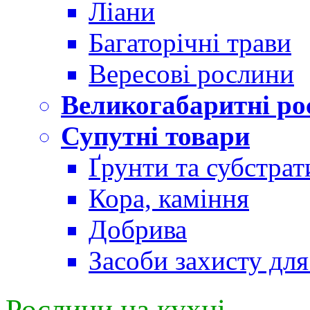
Ліани
Багаторічні трави
Вересові рослини
Великогабаритні ро
Супутні товари
Ґрунти та субстрат
Кора, каміння
Добрива
Засоби захисту дл
Рослини на кухні