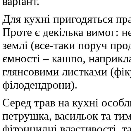
варіант.
Для кухні пригодяться пра
Проте є декілька вимог: н
землі (все-таки поруч про
ємності – кашпо, наприкла
глянсовими листками (фік
філодендрони).
Серед трав на кухні особл
петрушка, васильок та тим
фітонцидні властивості, т