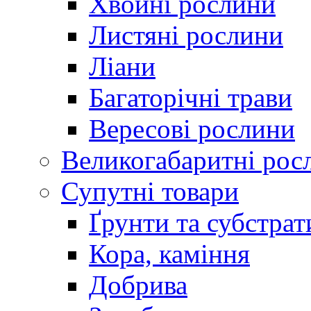
Хвойні рослини
Листяні рослини
Ліани
Багаторічні трави
Вересові рослини
Великогабаритні рос
Супутні товари
Ґрунти та субстрат
Кора, каміння
Добрива