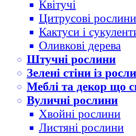
Квітучі
Цитрусові рослин
Кактуси і сукулент
Оливкові дерева
Штучні рослини
Зелені стіни із росл
Меблі та декор що с
Вуличні рослини
Хвойні рослини
Листяні рослини