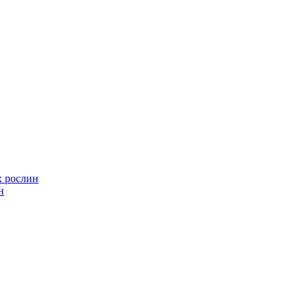
х рослин
н