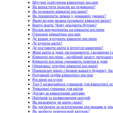
Штучне освітлення кімнатних рослин
Як виростити базилік на підвіконні?
Як поливати кімнатні рослини?
Як прищепити лимон у домашніх умовах?
Якою водою можна поливати кімнатні квіти?
Варто знати: Чому опадають бутони?
Вплив кондиціонера на кімнатні рослини
Гороскоп кімнатних рослин
Де краще купувати кімнатні рослини
Де купити квіти?
Де поставити квіти в інтер'єрі квартири?
Живі квіти в домі: експерименти з колірною 
Кімнатні рослини - надійний захист людськог
Кімнатні рослини очищають повітря в домі
Обережно: отруйні кімнатні рослини!
Прикрасьте вікно і балкон вашого будинку: бал
Розумний підбір кімнатних рослин
Рослини на кухні
Топ-5 незвичайних горщиків для кімнатних р
Унікальні горщики для квітів
Догляд за кімнатними квітами
Цвітіння та розмноження орхідей
Як визначити чи квіти свіжі?
Як доглядати за екзотичними рослинами в до
Як зробити переносний квітник?