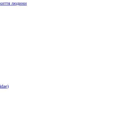
 життя людини
idae)