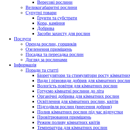
Вересові рослини
Великогабаритні рослини
Супутні товари
Ґрунти та субстрати
Кора, каміння
Добрива
Засоби захисту для рослин
Послуги
Оренда рослин, горщиків
Озеленення приміщень
Посадка та пересадка рослин
Догляд за рослинами
Інформація
Поради та статті
Біорегулятори та стимулятори росту кімнатни
Види і різновиди добрив для кімнатних росли
Вологість повітря для кімнатних рослин
Готуємо кімнатні рослини до літа
Органічні добрива для кімнатних рослин
Освітлення для кімнатних рослин, квітів
Підгодівля рослин (внесення добрив)
Полив кімнатних рослин під час відпустки
Провітрювання приміщень
Режим поливу кімнатних квітів
Температура для кімнатних рослин