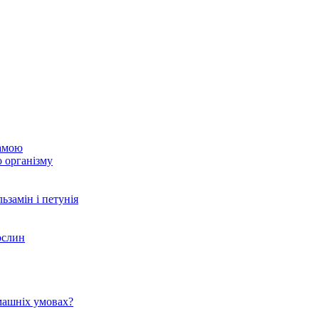
гамою
о організму
ьзамін і петунія
ослин
машніх умовах?