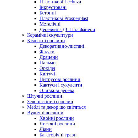
Пластикові Lechuza
Інкрустовані
Бетонні
Пластикові Prosperplast
Металічні
Деревяні з ДСП та фанери
Керамічні скульптури
Кімнатні рослини
Декоративно-листяні
Фікуси
Драцени
Пальми
Орхідеї
Квітучі
Цитрусові рослини
Кактуси і сукуленти
Оливкові дерева
Штучні рослини
Зелені стіни із рослин
Меблі та декор що світяться
Вуличні рослини
Хвойні рослини
Листяні рослини
Ліани
Багаторічні трави