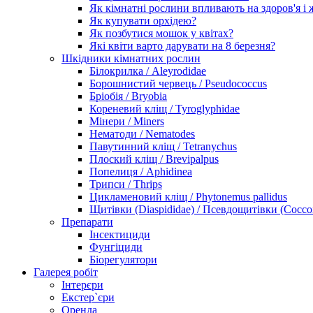
Як кімнатні рослини впливають на здоров'я і
Як купувати орхідею?
Як позбутися мошок у квітах?
Які квіти варто дарувати на 8 березня?
Шкідники кімнатних рослин
Білокрилка / Aleyrodidae
Борошнистий червець / Pseudococcus
Бріобія / Bryobia
Кореневий кліщ / Tyroglyphidae
Мінери / Miners
Нематоди / Nematodes
Павутинний кліщ / Tetranychus
Плоский кліщ / Brevipalpus
Попелиця / Aphidinea
Трипси / Thrips
Цикламеновий кліщ / Phytonemus pallidus
Щитівки (Diaspididae) / Псевдощитівки (Cocco
Препарати
Інсектициди
Фунгіциди
Біорегулятори
Галерея робіт
Інтерєри
Екстер`єри
Оренда