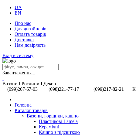
UA
EN
Про нас
Для дизайнерів
Оплата товарів
Доставка
Нам довіряють
Вхід в систему
Завантаження...
Вазони I Рослини I Декор
(099)207-67-03
(098)221-77-17
(099)217-82-21 Київ, 
Головна
Каталог товарів
Вазони, горщики, кашпо
Пластикові Lamela
Керамічні
Кашпо з підсвіткою